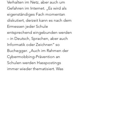
Verhalten im Netz, aber auch um 
Gefahren im Internet. „Es wird als 
eigenständiges Fach momentan 
diskutiert, derzeit kann es nach dem 
Ermessen jeder Schule 
entsprechend eingebunden werden 
– in Deutsch, Sprachen, aber auch 
Informatik oder Zeichnen“ so 
Buchegger. „Auch im Rahmen der 
Cybermobbing-Prävention an 
Schulen werden Hass­pos­tings 
immer wieder thematisiert. Was 
schreibt man dort, wie geht man 
miteinander um, etc.“ 
Auch die österreichische Exekutive 
bietet zahlreiche 
Präventionsprojekte an. Und es gibt 
Gesetze im Kampf gegen Hass im 
Netz. „Durch das neue Hass-im-Netz 