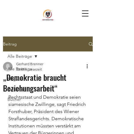
Beitrag
Alle Beiträge
Gerhard Brenner
Alle Beiträge
10 Min. Lesezeit
„Demokratie braucht
Magazin
Beziehungsarbeit“
Zeitschrift
Rechtsstaat und Demokratie seien 
Bücher
siamesische Zwillinge, sagt Friedrich 
Forsthuber, Präsident des Wiener 
Straflandesgerichts. Demokratische 
Institutionen müssten verstärkt am 
Vertrauen der Bürgerinnen und 