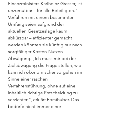
Finanzministers Karlheinz Grasser, ist 
unzumutbar – für alle Beteiligten.“
Verfahren mit einem bestimmten 
Umfang seien aufgrund der 
aktuellen Gesetzeslage kaum 
abkürzbar – effi­zienter gemacht 
werden könnten sie künftig nur nach 
sorgfältiger Kosten-Nutzen-
Abwägung. „Ich muss mir bei der 
Zielabwägung die Frage stellen, wie 
kann ich ökonomischer vorgehen im 
Sinne einer raschen 
Verfahrensführung, ohne auf eine 
inhaltlich richtige Entscheidung zu 
verzichten“, erklärt Forsthuber. Das 
bedürfe nicht immer einer 
Wahrheitsfindung bis ins letzte 
Detail, sondern Abstrichen bei 
Nebenaspekten. „Man muss einen 