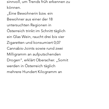
sinnvoll, um Trends früh erkennen zu 
können.                  
„Eine Bewohnerin bzw. ein 
Bewohner aus einer der 18 
untersuchten Regionen in 
Österreich trinkt im Schnitt täglich 
ein Glas Wein, raucht drei bis vier 
Zigaretten und konsumiert 0,07 
Cannabis-Joints sowie rund zwei 
Milligramm an aufputschenden 
Drogen“, erklärt Oberacher. „Somit 
werden in Österreich täglich 
mehrere Hundert Kilogramm an 
verbotenen Drogen konsumiert und 
Umsätze in Millionenhöhe erzielt.“ 
Der Pro-Kopf-Konsum an Alkohol 
und Nikotin ist in Österreich überall 
gleich. Cannabis ist in allen 
Regionen die dominierende illegale 