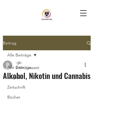
Beitrag
Alle Beiträge
-gb-
Alle Beiträge
2 Min. Lesezeit
Alkohol, Nikotin und Cannabis
Magazin
Zeitschrift
Bücher