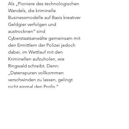
Als „Pioniere des technologischen 
Wandels, die kriminelle 
Businessmodelle auf Basis kreativer 
Geldgier verfolgen und 
austrocknen“ sind 
Cyberstaatsanwälte gemeinsam mit 
den Ermittlern der Polizei jedoch 
dabei, im Wettlauf mit den 
Kriminellen aufzuholen, wie 
Ringwald schreibt. Denn: 
„Datenspuren vollkommen 
verschwinden zu lassen, gelingt 
nicht einmal den Profis.“
Ringwald, Jana (2024): Digital. 
Kriminell. Menschlich. Eine 
Cyberstaatsanwältin ermittelt. 
Murmann Publishers GmbH, 
Hamburg