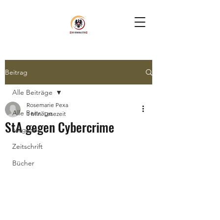
Beitrag
Alle Beiträge
Rosemarie Pexa
Alle Beiträge
1 Min. Lesezeit
StA gegen Cybercrime
Magazin
Zeitschrift
Bücher