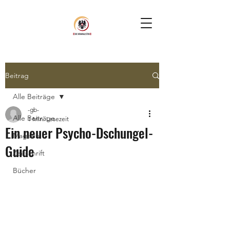
Beitrag
Alle Beiträge
-gb-
Alle Beiträge
1 Min. Lesezeit
Ein neuer Psycho-Dschungel-
Magazin
Guide
Zeitschrift
Bücher