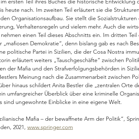
im ersten Teil ihres Buches die historische Entwicklung 
bis heute nach. Im zweiten Teil erläutert sie die Struktur
en Organisationsaufbau. Sie stellt die Sozialstrukturen 
rung, Verhaltensregeln und vielem mehr. Auch die wirtsc
 nehmen einen Teil dieses Abschnitts ein. Im dritten Teil 
r „mafiosen Demokratie“, denn bislang gab es nach Best
ne politische Partei in Sizilien, die der Cosa Nos­tra im
orin erläutert weiters „Tauschgeschäfte“ zwischen Politi
en der Mafia und den Strafverfolgungsbehörden in Sizilie
 Bestlers Meinung nach die Zusammenarbeit zwischen Poli
ber hinaus schildert Anita Bestler die „zentralen Orte d
in umfangreicher Über­blick über eine kriminelle Organis
 es sind ungewohnte Einblicke in eine eigene Welt.
izilianische Mafia – der bewaffnete Arm der Politik“, Spri
den, 2021, 
www.springer.com