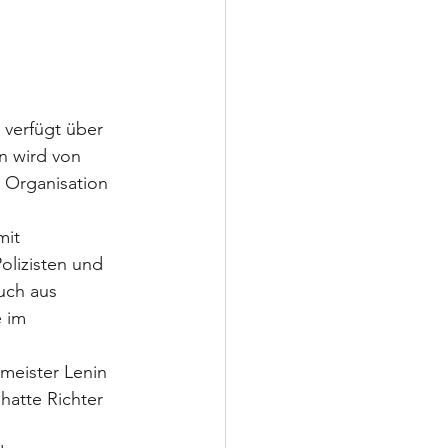
 verfügt über 
n wird von 
n Organisation 
mit 
olizisten und 
uch aus 
 im 
meister Lenin 
atte Richter 