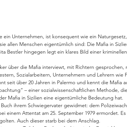
ie ein Unternehmen, ist konsequent wie ein Naturgesetz,
sie allen Menschen eigentümlich sind: Die Mafia in Sizlie
Anita Bestler hingegen legt ein klares Bild einer kriminelle
iker über die Mafia interviewt, mit Richtern gesprochen, 
iestern, Sozialarbeitern, Unternehmern und Lehrern wie P
hnt seit über 20 Jahren in Palermo und kennt die Mafia a
achtung“ – einer sozialwissenschaftlichen Methode, die
r Mafia in Sizilien eine eigentümliche Bedeutung hat.
as Buch ihrem Schwiegervater gewidmet: dem Polizeiwach
ei einem Attentat am 25. September 1979 ermordet. Es h
golten. Auch dieser starb bei dem Anschlag.