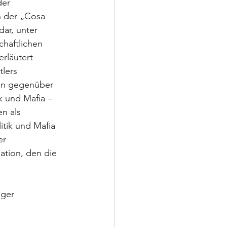
der 
en der „Cosa 
dar, unter 
haftlichen 
erläutert 
lers 
mun gegenüber 
k und Mafia – 
n als 
tik und Mafia 
er 
ation, den die 
nger 