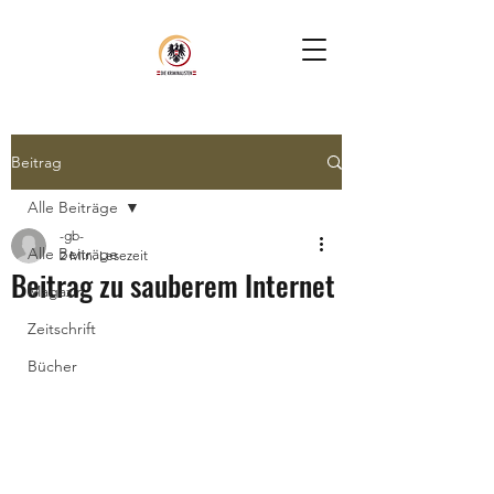
Beitrag
Alle Beiträge
-gb-
Alle Beiträge
2 Min. Lesezeit
Beitrag zu sauberem Internet
Magazin
Zeitschrift
Bücher