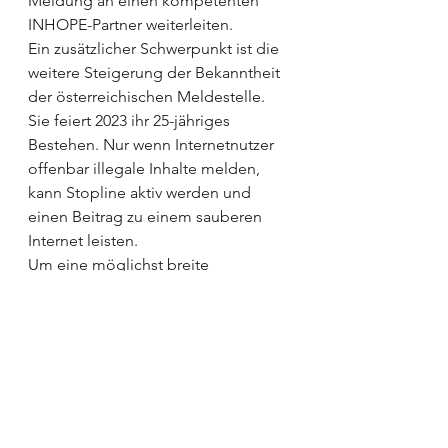
Meldung an einen kompetenten 
INHOPE-Partner weiterleiten.  
Ein zusätzlicher Schwerpunkt ist die 
weitere Steigerung der Bekanntheit 
der österreichischen Meldestelle. 
Sie feiert 2023 ihr 25-jähriges 
Bestehen. Nur wenn Internetnutzer 
offenbar illegale Inhalte melden, 
kann Stopline aktiv werden und 
einen Beitrag zu einem sauberen 
Internet leisten.  
Um eine möglichst breite 
Öffentlichkeit zu erreichen, 
informiert Stopline regelmäßig in 
sozialen Medien über illegale 
Inhalte und wie Herausforderungen 
im Internet gemeistert werden 
können. Die Meldestelle organisiert 
Treffen und nimmt als Mitglied in 